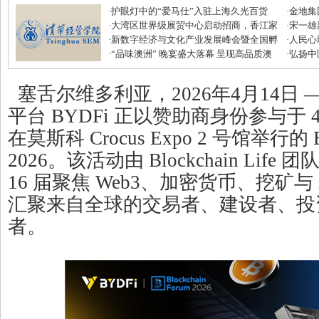
·
护眼灯中的“爱马仕”入驻上海久光百货
·
金地集
·
大湾区世界级展贸中心启动招商，香江家
磅优惠
·
宋一雄
居打造建材家居业“东方米兰展”
·
新数字经济与文化产业发展峰会暨全国孵
生逆袭
·
人民心
化中心年度盛典圆满收官
·
“品味澳洲” 晚宴盛大落幕 呈现高品质澳
·
弘扬中
式美味
滋补节
塞舌尔维多利亚，2026年4月14日 
平台 BYDFi 正以赞助商身份参与于 4 月
在莫斯科 Crocus Expo 2 号馆举行的 Blo
2026。该活动由 Blockchain Lif
16 届聚焦 Web3、加密货币、挖矿与
汇聚来自全球的交易者、建设者、投
者。