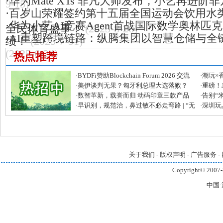
·
华为Mate XTs 非凡大师发布，小艺再进阶
9-15)
·
百岁山荣耀签约第十五届全国运动会饮用水
·
华为小艺AI竞赛Agent首战国际数学奥林匹
全民体育盛事！
(2025-8-26)
·
AI重塑跨境链路：纵腾集团以智慧仓储与全
绩！
(2025-7-31)
(2025-6-24)
热点推荐
·
BYDFi赞助Blockchain Forum 2026 交流
·
潮玩×香
Web3与AI生态
·
美伊谈判无果？匈牙利总理大选落败？
展解锁
·
重磅！J
《张朝阳的英语课》分享国际要闻
·
数智革新，载誉而归 动码印章三款产品
直接免
·
告别“
荣膺 CITE 2026 创新奖
·
早识别，规范治，鼻过敏不必走弯路 | “无
直击员
·
深圳玩具
敏呼吸·鼻过敏科学防治行动”落地深圳
磅亮相
关于我们
-
版权声明
-
广告服务
-
Copyright© 2007-
中国