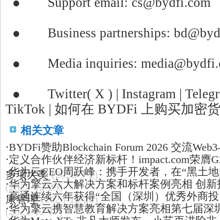
● Support email: cs@bydfi.com
● Business partnerships: bd@byd
● Media inquiries: media@bydfi
● Twitter( X ) | Instagram | Telegr
TikTok | 如何在 BYDFi 上购买加密
相关文章
·
BYDFi赞助Blockchain Forum 2026 交流We
·
定义合作伙伴经济新标杆！impact.com荣膺G
·
华为云CEO周跃峰：携手开发者，在“黑土地”
多项大奖
(2026-3-2)
·
华为擎云六大解决方案和标杆案例亮相 创新
(2025-12-29)
·
高通连续六年获得“全国（深圳）优秀外商投
康管理
(2025-12-26)
·
华为擎云携智慧教育解决方案亮相第七届深
(2025-12-17)