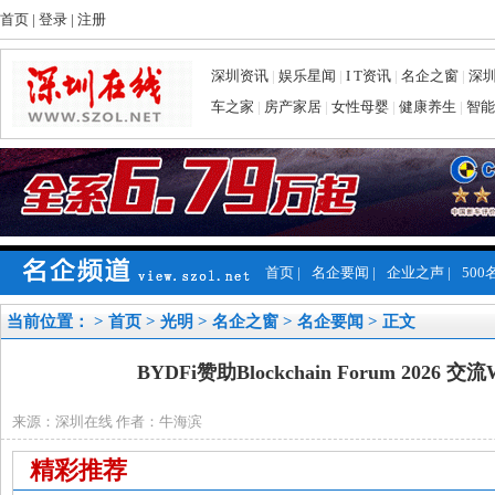
首页
|
登录
|
注册
深圳资讯
|
娱乐星闻
|
I T资讯
|
名企之窗
|
深
车之家
|
房产家居
|
女性母婴
|
健康养生
|
智能
首页
|
名企要闻
|
企业之声
|
500
当前位置： >
首页
>
光明
>
名企之窗
>
名企要闻
> 正文
BYDFi赞助Blockchain Forum 2026 
来源：深圳在线 作者：牛海滨
精彩推荐