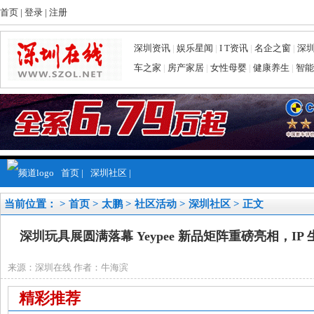
首页
|
登录
|
注册
深圳资讯
|
娱乐星闻
|
I T资讯
|
名企之窗
|
深
车之家
|
房产家居
|
女性母婴
|
健康养生
|
智能
首页
|
深圳社区
|
当前位置： >
首页
>
太鹏
>
社区活动
>
深圳社区
> 正文
深圳玩具展圆满落幕 Yeypee 新品矩阵重磅亮相，I
来源：深圳在线 作者：牛海滨
精彩推荐