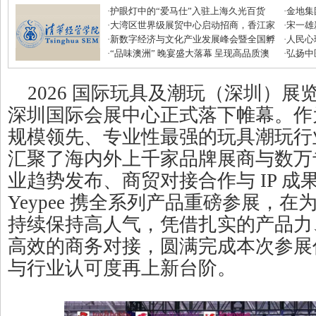
·
护眼灯中的“爱马仕”入驻上海久光百货
·
金地集
·
大湾区世界级展贸中心启动招商，香江家
磅优惠
·
宋一雄
居打造建材家居业“东方米兰展”
·
新数字经济与文化产业发展峰会暨全国孵
生逆袭
·
人民心
化中心年度盛典圆满收官
·
“品味澳洲” 晚宴盛大落幕 呈现高品质澳
·
弘扬中
式美味
滋补节
2026 国际玩具及潮玩（深圳）展览会于
深圳国际会展中心正式落下帷幕。作
规模领先、专业性最强的玩具潮玩行
汇聚了海内外上千家品牌展商与数万
业趋势发布、商贸对接合作与 IP 
Yeypee 携全系列产品重磅参展，
持续保持高人气，凭借扎实的产品力、
高效的商务对接，圆满完成本次参展
与行业认可度再上新台阶。