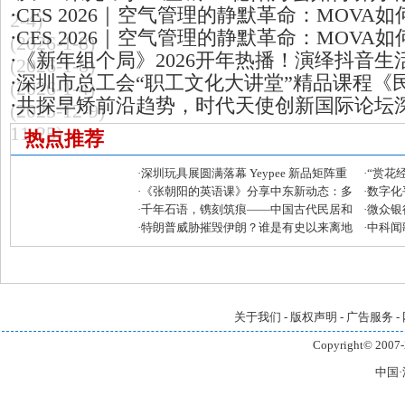
·
CES 2026｜空气管理的静默革命：MOVA
2-4)
·
CES 2026｜空气管理的静默革命：MOVA
(2026-1-8)
·
《新年组个局》2026开年热播！演绎抖音生
(2026-1-8)
·
深圳市总工会“职工文化大讲堂”精品课程《
(2026-1-4)
·
共探早矫前沿趋势，时代天使创新国际论坛
(2025-12-9)
11-25)
热点推荐
·
深圳玩具展圆满落幕 Yeypee 新品矩阵重
·
“赏花
磅亮相，IP 生态与跨界合作实现双突破
·
《张朝阳的英语课》分享中东新动态：多
天玩出
·
数字化
国谴责以色列空袭黎巴嫩 特朗普警告伊朗
·
千年石语，镌刻筑痕——中国古代民居和
家居展
·
微众银
皇家建筑石刻艺术展亮相华强北博物馆
·
特朗普威胁摧毁伊朗？谁是有史以来离地
滴灌小
·
中科闻
球最远的人？《张朝阳的英语课》分享国
入业务
际热点
关于我们
-
版权声明
-
广告服务
-
Copyright© 2007-
中国