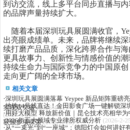
到访交流，线上多平台同步直播与内容发
的品牌声量持续扩大。
随着本届深圳玩具展圆满收官，Yey
出亮眼成绩单。未来，品牌将继续深耕
续打磨产品品质，深化跨界合作与海
更具故事力、创新性与情感价值的潮
持续生命力与国际竞争力的中国原创 
走向更广阔的全球市场。
相关文章
·
深圳玩具展圆满落幕 Yeypee 新品矩阵重磅
·
地铁14号线直达！金田影食广场一键解锁深圳
实现双突破
(2026-4-11)
·
用好大模型 释放新价值｜昆仑技术亮相华为中
(2026-4-3)
·
2026年五大领域专业律所权威分析
(2026-2-2
获颁多项殊荣
(2026-3-25)
·
从“一束光”到“一座城”：德阳灯会如何讲好