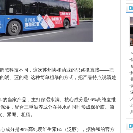
·
本
·
结
·
调黑科技不同，这次苏州协和药业的思路挺直接——把
时
·
"红的润、蓝的稳"这种简单粗暴的方式，把产品特点说清楚
气
·
的
·
博
·
大
·
和的当家产品，主打保湿水润。核心成分是96%高纯度维
共
·
效保湿，配合三重滋养成分在补水的同时形成保护膜。简
路
·
皮、紧绷、粗糙。
长
心成分是98%高纯度维生素B5（泛醇），据协和的官方