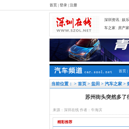
首页
|
登录
|
注册
深圳资讯
|
娱
车之家
|
房产
首页
|
当前位置： >
首页
>
盐田
>
汽车之家
>
苏州街头突然多了
来源：深圳在线 作者：牛海滨
精彩推荐