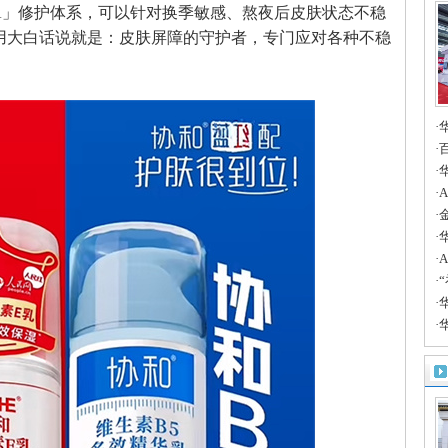
FPA」修护体系，可以针对换季敏感、熬夜后皮肤状态不稳
用大白话说就是：皮肤屏障的守护者，专门应对各种不稳
·
A
·
助
·
赛
·
服
·
A
·
边
·
案
·
时
·
华
产
·
人