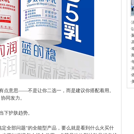
·
身
·
少
·
族
·
填
·
友
·
市
·
育
·
·
科
·
蓝
实有点意思——不是让你二选一，而是建议你搭配着用。
，协同发力。
当下护肤趋势。
搞定全部问题"的全能型产品，要么就是看到什么火买什