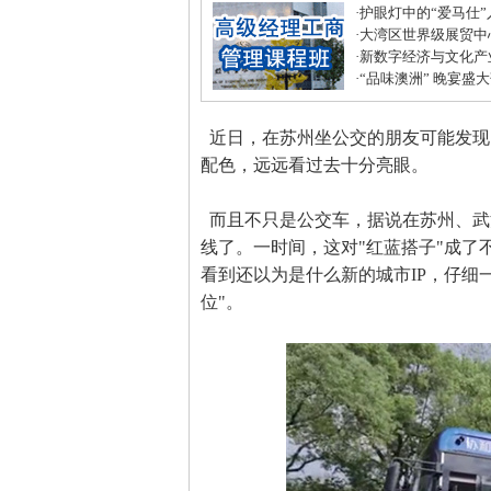
·
护眼灯中的“爱马仕
·
大湾区世界级展贸中
居打造建材家居业“东
·
新数字经济与文化产
化中心年度盛典圆满
·
“品味澳洲” 晚宴盛
式美味
近日，在苏州坐公交的朋友可能发现
配色，远远看过去十分亮眼。
而且不只是公交车，据说在苏州、武
线了。一时间，这对"红蓝搭子"成了
看到还以为是什么新的城市IP，仔细
位"。