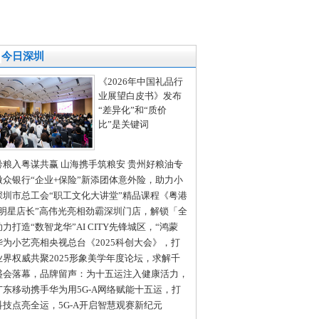
今日深圳
《2026年中国礼品行
业展望白皮书》发布
“差异化”和“质价
比”是关键词
黔粮入粤谋共赢 山海携手筑粮安 贵州好粮油专
推介走进大湾区
微众银行“企业+保险”新添团体意外险，助力小
企业的用工安全保障
深圳市总工会“职工文化大讲堂”精品课程《粤港
大湾区合作现状与前景展望》
“明星店长”高伟光亮相劲霸深圳门店，解锁「全
景 新商务」着装哲学
助力打造“数智龙华”AI CITY先锋城区，“鸿蒙
昇腾”双生态数字孪生平台成功落地
华为小艺亮相央视总台《2025科创大会》，打
Agent时代人机交互新范式
业界权威共聚2025形象美学年度论坛，求解千
市场“美力方程”
盛会落幕，品牌留声：为十五运注入健康活力，
岁山做健康中国的同行者
广东移动携手华为用5G‑A网络赋能十五运，打
智慧全运新标杆
科技点亮全运，5G-A开启智慧观赛新纪元