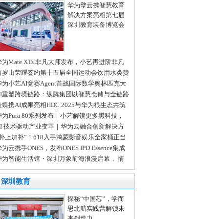
华为擎云携智慧教育
解决方案亮相第七届
深圳教育装备博览会
华为Mate XTs 非凡大师发布，小艺再进阶非凡
I智慧体验
百岁山荣耀签约第十五届全国运动会饮用水类赞
商！水中贵族携手全民体育盛事！
华为小艺AI竞赛Agent首战国际数学奥林匹克大
（IMO）荣获佳绩！
AI重塑跨境链路：纵腾集团以智慧仓储与全链路
务领跑新竞速
金蝶携AI成果亮相HDC 2025与华为根生态共筑
I新未来
华为Pura 80系列发布｜小艺解锁更多黑科技，
看边聊边思考
AI 技术驱动产业变革｜华为云融合创新解决方
，助力龙岗工业智能化升级
“补上加补”！618入手鸿蒙影音娱乐全家桶正当
为云携手ONES，发布ONES IPD Essence集成
品研发精要解决方案
华为智能生活馆・深圳万象前海浪漫启幕， 情
节“圳”好遇见你！
深圳教育
探秘“中国芯”，学而
思北航实践营解锁未
来创造力