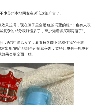
不少苏州本地网友在讨论这组广告了。
效果拉满，现在脑子里全是'红的润蓝的稳'"；也有人表
些复杂的成分表好懂多了，至少知道该买哪两瓶了"。
照，配文"跟风入了，看看秋冬能不能稳住我的干敏
成对出现"的产品组合还挺感兴趣，觉得比单买一瓶更有
觉效果会更全面一些。