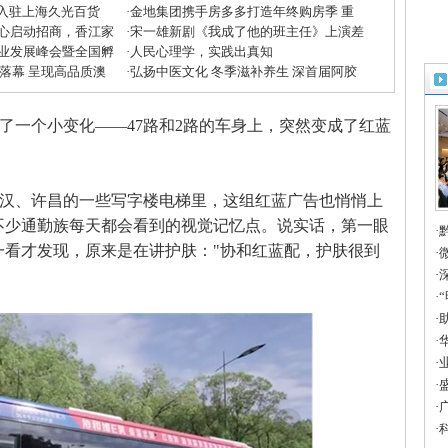
”入驻上海久光百货
·
金地集团携手房多多打造年终购房季 重
心启动招商，香江家
磅优惠助力美好生活
·
宋一雄新剧《我成了他的班主任》上演差
方米兰展”
业发展峰会暨全国孵
生逆袭
·
人民心理学，实践出真知
收官
大落幕 呈现高品质澳
·
弘扬中医文化 冬季滋补养生 深首届阿胶
滋补节掀起鹏城养生潮
了一个小变化——47路和2路的车身上，突然变成了红蓝
汉、许昌的一些写字楼电梯里，这组红蓝广告也悄悄上
不少通勤族每天都会看到的视觉记忆点。说实话，第一眼
·
一看才发现，原来是在讲护肤："协和红蓝配，护肤很到
场
·
微
·
澳
·
场
·
+
·
造
·
亿
·
百
·
造
·