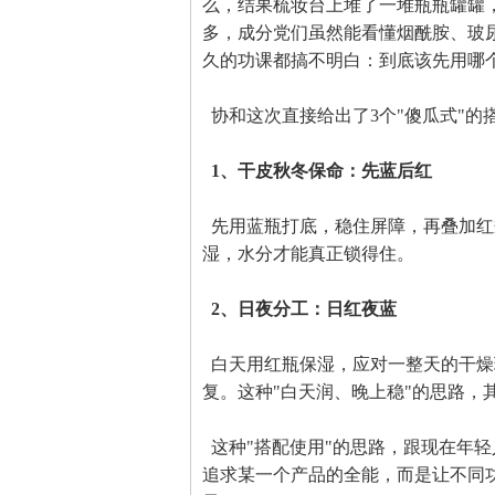
么，结果梳妆台上堆了一堆瓶瓶罐罐
多，成分党们虽然能看懂烟酰胺、玻
久的功课都搞不明白：到底该先用哪
协和这次直接给出了3个"傻瓜式"的
1、干皮秋冬保命：先蓝后红
先用蓝瓶打底，稳住屏障，再叠加红
湿，水分才能真正锁得住。
2、日夜分工：日红夜蓝
白天用红瓶保湿，应对一整天的干燥
复。这种"白天润、晚上稳"的思路，
这种"搭配使用"的思路，跟现在年轻
追求某一个产品的全能，而是让不同