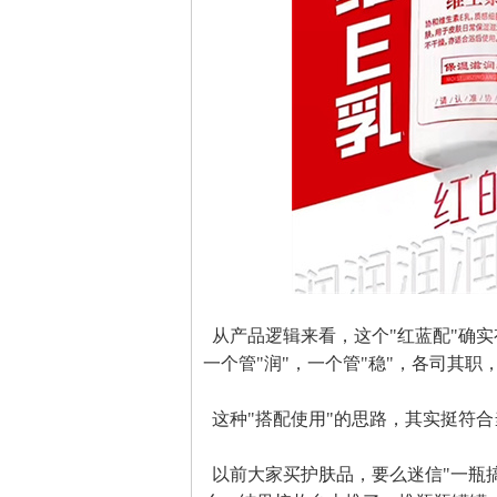
从产品逻辑来看，这个"红蓝配"确
一个管"润"，一个管"稳"，各司其职
这种"搭配使用"的思路，其实挺符合
以前大家买护肤品，要么迷信"一瓶