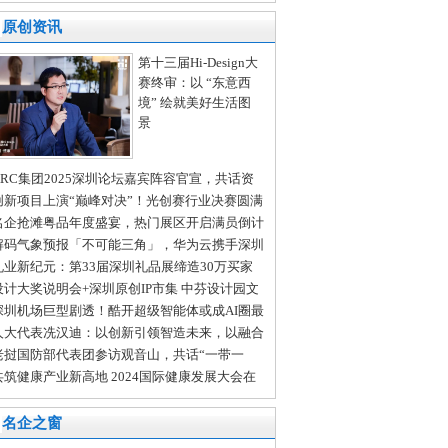
原创资讯
第十三届Hi-Design大
赛终审：以 “东意西
境” 绘就美好生活图
景
ARC集团2025深圳论坛嘉宾阵容官宣，共话资
市场跨境并购新机遇
创新项目上演“巅峰对决”！光创赛行业决赛圆满
束
名企抢滩粤品年度盛宴，热门展区开启满员倒计
解码气象预报「不可能三角」，华为云携手深圳
象局开辟AI算天新路径
礼业新纪元：第33届深圳礼品展缔造30万买家
全球商贸盛宴
设计大奖说明会+深圳原创IP市集 中芬设计园文
会分会场亮点纷呈
深圳机场巨型剧透！酷开超级智能体或成AI圈最
变量
人大代表冼汉迪：以创新引领智造未来，以融合
进发展新质生产力
老挝国防部代表团参访观音山，共话“一带一
”新发展
共筑健康产业新高地 2024国际健康发展大会在
沙举行
名企之窗