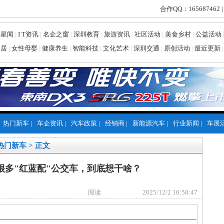
合作QQ：165687462 |
乐星闻
|
I T资讯
|
名企之窗
|
深圳教育
|
旅游资讯
|
社区活动
|
美食乡村
|
公益活动
家居
|
女性母婴
|
健康养生
|
智能科技
|
文化艺术
|
深圳交通
|
原创活动
|
最近更新
|
热门新车
|
车企资讯
|
汽车政策
|
经销商
|
新能源汽车
|
行业新闻
|
车展
热门新车
> 正文
很多"红蓝配"公交车，到底想干啥？
阅读
2025/12/2 16:58:47