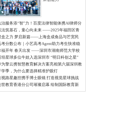
法治服务添“智”力！百度法律智能体携AI律师分
，与陆河县综治中心共建新生态
以法筑基石，童心向未来 ——2025年福田区青
年暑期禁毒法制宣传活动
聚盒之力 梦启新篇——上海盒成食品与芒宽民
中学公益助学计划顺利启动！
高考分数公布｜小艺高考Agent助力考生快准稳
报目标院校和专业
幸福开年 春天出发 ——深圳市湖南师范大学校
会2025新春开年庆成功举办
斯坦星球多位牛娃入选深圳市 “明日科创之星”
级推荐名单
华为擎云携智慧教育解决方案亮相第六届深圳教
装备博览会
开学季，为什么要选择精准护眼灯
依视路星趣控携手博士眼镜 打造视觉星球挑战
普体验日深圳站活动
美世教育香港分公司璀璨启幕 绘制国际教育新
图