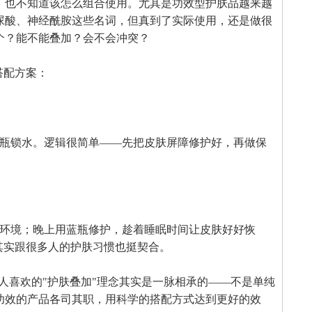
，也不知道该怎么组合使用。尤其是功效型护肤品越来越
尿酸、神经酰胺这些名词，但真到了实际使用，还是做很
个？能不能叠加？会不会冲突？
搭配方案：
瓶锁水。逻辑很简单——先把皮肤屏障修护好，再做保
环境；晚上用蓝瓶修护，趁着睡眠时间让皮肤好好恢
其实跟很多人的护肤习惯也挺契合。
人喜欢的"护肤叠加"理念其实是一脉相承的——不是单纯
功效的产品各司其职，用科学的搭配方式达到更好的效