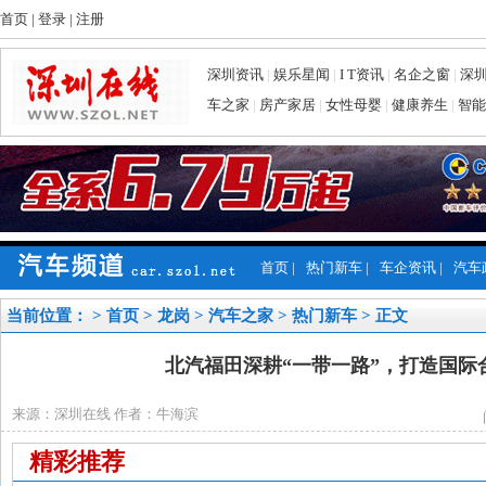
首页
|
登录
|
注册
深圳资讯
|
娱乐星闻
|
I T资讯
|
名企之窗
|
深
车之家
|
房产家居
|
女性母婴
|
健康养生
|
智能
首页
|
热门新车
|
车企资讯
|
汽车
当前位置： >
首页
>
龙岗
>
汽车之家
>
热门新车
> 正文
北汽福田深耕“一带一路”，打造国际
来源：深圳在线 作者：牛海滨
精彩推荐