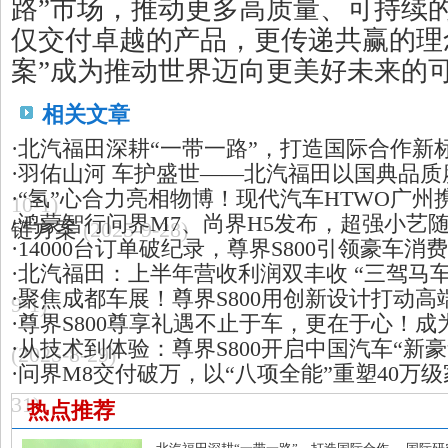
路”市场，推动更多高质量、可持续
仅交付卓越的产品，更传递共赢的理
案”成为推动世界迈向更美好未来的
相关文章
·
北汽福田深耕“一带一路”，打造国际合作新
·
羽佑山河 车护盛世——北汽福田以国典品质
·
“氢”心合力亮相物博！现代汽车HTWO广
10-1)
·
鸿蒙智行问界M7、尚界H5发布，超强小艺
链方案
(2025-9-28)
·
14000台订单破纪录，尊界S800引领豪车消
·
北汽福田：上半年营收利润双丰收 “三驾马
·
聚焦成都车展！尊界S800用创新设计打动高端
9-1)
·
尊界S800尊享礼遇不止于车，更在于心！
·
从技术到体验：尊界S800开启中国汽车“新豪
(2025-8-29)
·
问界M8交付破万，以“八项全能”重塑40万级
31)
热点推荐