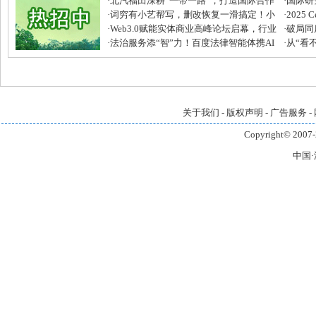
·
北汽福田深耕“一带一路”，打造国际合作
·
国际研
新标杆
·
词穷有小艺帮写，删改恢复一滑搞定！小
免疫调
·
2025
艺输入法超顺心
·
Web3.0赋能实体商业高峰论坛启幕，行业
枢纽，
·
破局同
大咖共话消费生态新篇章！
·
法治服务添“智”力！百度法律智能体携AI
GGE
·
从“看
律师分身，与陆河县综治中心共建新生态
造数字
关于我们
-
版权声明
-
广告服务
-
Copyright© 2007-
中国