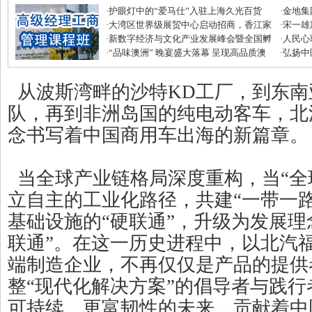
·
护眼灯中的“爱马仕”入驻上海久光百货
·
金地集
·
大湾区世界级展贸中心启动招商，香江家
磅优惠
·
宋一雄
居打造建材家居业“东方米兰展”
·
新数字经济与文化产业发展峰会暨全国孵
生逆袭
·
人民心
化中心年度盛典圆满收官
·
“品味澳洲” 晚宴盛大落幕 呈现高品质澳
·
弘扬中
式美味
滋补节
从波斯湾畔的沙特KD工厂，到东南
队，再到非洲岛国的纯电动客车，北
念书写着中国商用车出海的新篇章。
当全球产业链格局深度重构，当“全
立自主的工业化路径，共建“一带一
基础设施的“硬联通”，升级为发展理
联通”。在这一历史进程中，以北汽
端制造企业，不再仅仅是产品的提供
整“现代化解决方案”的倡导者与践
可持续、更富韧性的未来，贡献着中