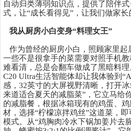
自动归类薄弱知识点，提供了陪伴式
式，让“成长看得见”，让我们做家
我从厨房小白变身“料理女王”
作为曾经的厨房小白，照顾家里起
一些不是很拿手的菜需要对照手机教
难看清，总是会翻车做成了黑暗料理
C20 Ultra生活智能体却让我体验到“
感，32英寸的大屏视野清晰，打开冰
来道适合夏天的减脂菜”，它立马给
的减脂餐，根据冰箱现有的鸡蛋、鸡
材，选择“柠檬凉拌鸡丝”这道菜，
模式。从“鸡胸肉冷水下锅加姜片去腥
抽、蜂蜜按3:2:1的比例调酱汁”，