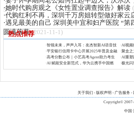
·
妻子怀孕期间老公如何扛起半边天，沃尔沃“
·
她时代购房观之《女性置业调查报告》解读
5-5)
·
代购红利不再，深圳千万房姐转型做好家云
·
遇见最美的自己 深圳美中宜和妇产医院 “第
圆满落幕
(2021-11-1)
热点推荐
·
智领未来，声声入耳：友杰智新AI语音技
·
AI视
术再攀高峰
·
平安银行信用卡中心开展2025年普及金融
发者大
·
聚盒之
知识万里行活动
·
高考分数公布｜小艺高考Agent助力考生
芒宽民
·
AI重
快准稳填报目标院校和专业
·
AI 赋能安全新范式，华为云携手中国燃
全链路
·
极光闪耀
气筑牢大模型安全“铜墙铁壁”
引领企
关于我们
-
版权声明
-
广告服务
-
Copyright© 2007-
中国