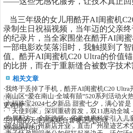
——这些无感化服务，让技术真正回
当三年级的女儿用酷开AI闺蜜机C20 
录制生日祝福视频，当年迈的父亲终
的纪录片，当全家围坐在酷开AI闺蜜机C2
一部电影欢笑落泪时，我触摸到了智
值。酷开AI闺蜜机C20 Ultra的价
的比拼，而在于重新缝合被数字技术
相关文章
·
我终于丢掉了手机，酷开AI闺蜜机C20 Ult
·
南山区“爱在南山·全城有囍”520系列活动火
(2025-5-29)
·
六福珠宝2024七夕新品 甜蜜七夕，满心皆
更有情”
(2025-5-20)
·
「天使到家」深圳重磅首发，双11惠动全城
·
专属配方，全新选择：雀巢健康科学引入儿
生打造的天使到家联合套餐正式启动
(2023-11
·
瞳创摄影广州新店开业，直击广州星迹艺术
Modulen IBD
(2023-4-17)