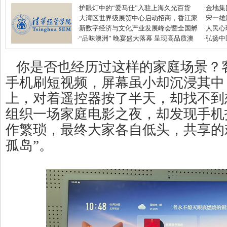
·
护眼灯中的“爱马仕”入驻上海久光百货
·
金地集
·
大湾区世界级展贸中心启动招商，香江家
磅优惠
·
宋一雄
居打造建材家居业“东方米兰展”
·
新数字经济与文化产业发展峰会暨全国孵
生逆袭
·
人民心
化中心年度盛典圆满收官
·
“品味澳洲” 晚宴盛大落幕 呈现高品质澳
·
弘扬中
式美味
滋补节
你是否也经历过这样的家庭场景？
手机刷短视频，屏幕虽小却沉浸其中
上，对着遥控器按了半天，却找不到
组织一场家庭电影之夜，却发现手机
作繁琐，最终大家各自低头，共享的
孤岛”。