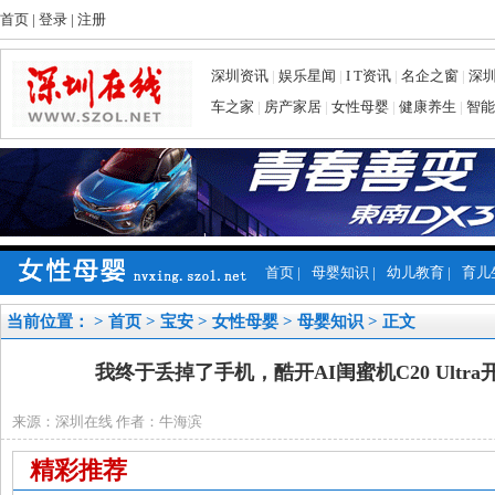
首页
|
登录
|
注册
深圳资讯
|
娱乐星闻
|
I T资讯
|
名企之窗
|
深
车之家
|
房产家居
|
女性母婴
|
健康养生
|
智能
首页
|
母婴知识
|
幼儿教育
|
育儿
当前位置： >
首页
>
宝安
>
女性母婴
>
母婴知识
> 正文
我终于丢掉了手机，酷开AI闺蜜机C20 Ultr
来源：深圳在线 作者：牛海滨
精彩推荐